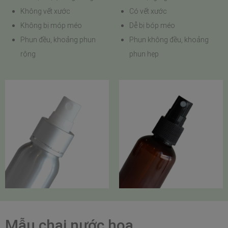
Không vết xước
Có vết xước
Không bị móp méo
Dễ bị bóp méo
Phun đều, khoảng phun
Phun không đều, khoảng
rộng
phun hẹp
Mẫu chai nước hoa