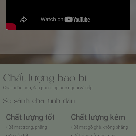
Chất lượng bao bì
Chai nước hoa, đầu phun, lớp bọc ngoài và nắp
So sánh chai tinh dầu
Chất lượng tốt
Chất lượng kém
• Bề mặt trong, phẳng
• Bề mặt gồ ghề, không phẳng
• Độ dẻo tốt
• Dễ hỏng, dễ móp méo