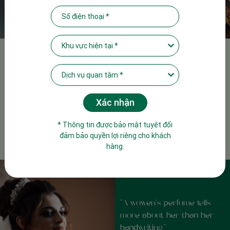
SCENT MARKETING SERVICE
Tiếp thị mùi hương không chỉ đơn thuần là truyền hương thơm vào
trong không gian, mà đó là một giải pháp nghệ thuật giúp định vị bản
sắc thương hiệu riêng biệt, truyền tải thông điệp, tạo dấu ấn trong
tâm trí khách hàng. Sức mạnh hương thơm có khả năng ảnh hưởng
* Thông tin được bảo mật tuyệt đối
đảm bảo quyền lợi riêng cho khách
đến hành vi và tác động đến cảm xúc một cách nhất định.
hàng.
“Perfume is like a
parenthesis, a moment of
“A wowen's perfume tells
freedom, peace, love and
more about her than her
sensuality in between the
handwriting."