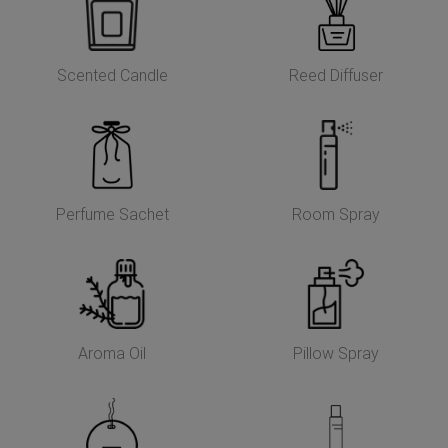
Scented Candle
Reed Diffuser
Perfume Sachet
Room Spray
Aroma Oil
Pillow Spray