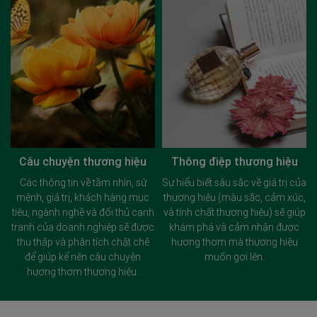
Câu chuyện thương hiệu
Thông điệp thương hiệu
Các thông tin về tầm nhìn, sứ
Sự hiểu biết sâu sắc về giá trị của
ể
mệnh, giá trị, khách hàng mục
thương hiệu (màu sắc, cảm xúc,
tiêu, ngành nghề và đối thủ cạnh
và tính chất thương hiệu) sẽ giúp
tranh của doanh nghiệp sẽ được
khám phá và cảm nhận được
u
thu thập và phân tích chặt chẽ
hương thơm mà thương hiệu
để giúp kể nên câu chuyện
muốn gợi lên.
hương thơm thương hiệu.