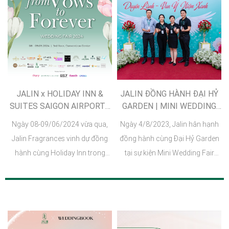
thương hiệu lớn và uy tín trong
ngành cưới.
JALIN x HOLIDAY INN &
JALIN ĐỒNG HÀNH ĐẠI HỶ
SUITES SAIGON AIRPORT |
GARDEN | MINI WEDDING
WEDDING FAIR 2024
FAIR 2023
Ngày 08-09/06/2024 vừa qua,
Ngày 4/8/2023, Jalin hân hạnh
Jalin Fragrances vinh dự đồng
đồng hành cùng Đại Hỷ Garden
hành cùng Holiday Inn trong
tại sự kiện Mini Wedding Fair
một sự kiện triển lãm cưới, đây
2023. Sự kiện được tổ chức với
được coi là 1 trong những sự
sự tham dự của Quý Lãnh đạo -
kiện lớn thu hút được hơn 20 đối
Đại diện các Ban ngành, Đoàn
tác hàng đầu Việt Nam trong lĩnh
thể, quy tụ các thương hiệu nổi
vực tổ chức sự kiện cưới như Lê
tiếng để khởi tạo sợi dây gắn kết