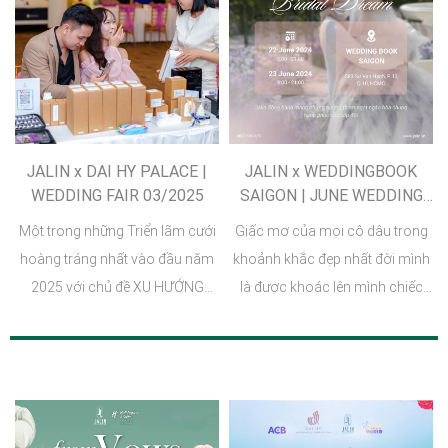
JALIN x DAI HY PALACE |
JALIN x WEDDINGBOOK
WEDDING FAIR 03/2025
SAIGON | JUNE WEDDING
FAIR 2024
Một trong những Triển lãm cưới
Giấc mơ của mọi cô dâu trong
hoàng tráng nhất vào đầu năm
khoảnh khắc đẹp nhất đời mình
2025 với chủ đề XU HƯỚNG
là được khoác lên mình chiếc
CƯỚI HOT NHẤT NĂM, Jalin vinh
váy cưới lộng lẫy nhất, “Bridal
dự đồng hành cùng Đại Hỷ
Dream Wedding Fair 2024” do
Palace mang đến những sản
WeddingBook SaiGon tổ chức là
phẩm hương thơm chất lượng
triển lãm cưới quen thuộc được
và cao cấp nhất.
tổ chức hàng năm quy tụ những