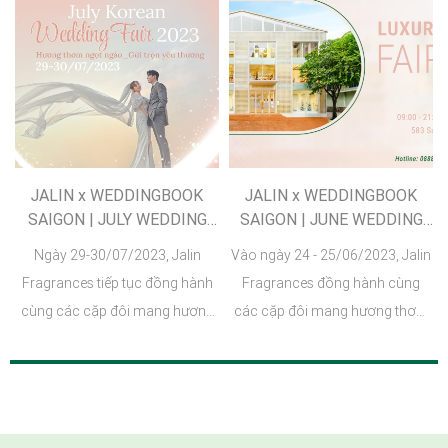
Hoà Bridal, Iconic Decor & Event,
giữa các doanh nghiệp.
Loc Phuc Jewelry,...
JALIN x WEDDINGBOOK
JALIN x WEDDINGBOOK
SAIGON | JULY WEDDING
SAIGON | JUNE WEDDING
FAIR 2023
FAIR
Ngày 29-30/07/2023, Jalin
Vào ngày 24 - 25/06/2023, Jalin
Fragrances tiếp tục đồng hành
Fragrances đồng hành cùng
cùng các cặp đôi mang hương
các cặp đôi mang hương thơm
thơm ngọt ngào đến sự kiện July
cao cấp chuẩn Châu Âu cho
Korean Wedding Fair 2023. Jalin
các tổ ấm mới tại triển lãm cưới
hân hạnh đón chào hơn 50 cặp
Wedding Book Saigon.
đôi ghé thăm và quan tâm sản