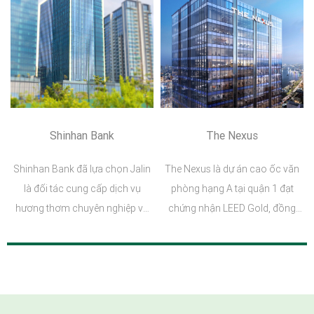
trong và ngoài nước và cả cư
dân địa phương.
Shinhan Bank
The Nexus
Shinhan Bank đã lựa chọn Jalin
The Nexus là dự án cao ốc văn
là đối tác cung cấp dịch vụ
phòng hạng A tại quận 1 đạt
hương thơm chuyên nghiệp và
chứng nhận LEED Gold, đồng
đẳng cấp nhằm đem đến hương
thời đây cũng là tòa nhà đầu tiên
thơm sang trọng cho không
tại Việt Nam đạt chứng nhận
gian và tôn lên bản sắc doanh
WELL Core và công trình xanh
nghiệp.
EDGE.