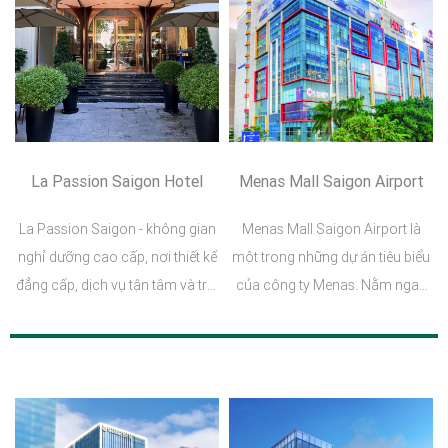
La Passion Saigon Hotel
Menas Mall Saigon Airport
La Passion Saigon - không gian
Menas Mall Saigon Airport là
nghỉ dưỡng cao cấp, nơi thiết kế
một trong những dự án tiêu biểu
đẳng cấp, dịch vụ tận tâm và trải
của công ty Menas. Nằm ngay
nghiệm cá nhân hóa hòa quyện
sát sân bay Quốc tế Tân Sơn
để tạo nên những khoảnh khắc
Nhất, Menas Mall là điểm đến lý
đáng nhớ.
tưởng cho mọi nhu cầu mua
sắm, ẩm thực, vui chơi và giải trí
không thể bỏ lỡ cho du khách