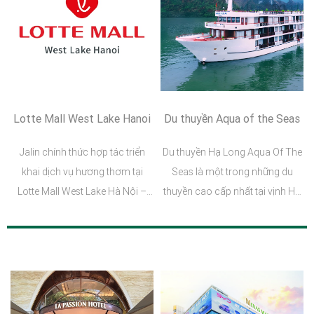
Lotte Mall West Lake Hanoi
Du thuyền Aqua of the Seas
Jalin chính thức hợp tác triển
Du thuyền Hạ Long Aqua Of The
khai dịch vụ hương thơm tại
Seas là một trong những du
Lotte Mall West Lake Hà Nội –
thuyền cao cấp nhất tại vịnh Hạ
trung tâm mua sắm & giải trí tiêu
Long, nơi được UNESCO công
chuẩn quốc tế dành cho cư dân
nhận là di sản thiên nhiên thế
Thủ đô.
giới.