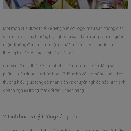
Một món quà được thiết kế riêng biệt với logo, màu sắc, thông điệp 
đặc trưng sẽ giúp thương hiệu ghi dấu sâu đậm trong tâm trí người 
nhận. Không đơn thuần là “tặng quà”, mà là “truyền tải hình ảnh 
thương hiệu” một cách tinh tế và lâu dài.
Các yếu tố như thiết kế bao bì, chất liệu lựa chọn, kiểu dáng sản 
phẩm,… đều được cá nhân hóa để đồng bộ với hệ thống nhận diện 
thương hiệu, giúp tăng độ nhận diện và chuyên nghiệp hóa hình ảnh 
doanh nghiệp trong mắt đối tác, khách hàng.
2. Linh hoạt về ý tưởng sản phẩm
Tùy theo từng chiến dịch hoặc dịp lễ cụ thể, doanh nghiệp có thể linh 