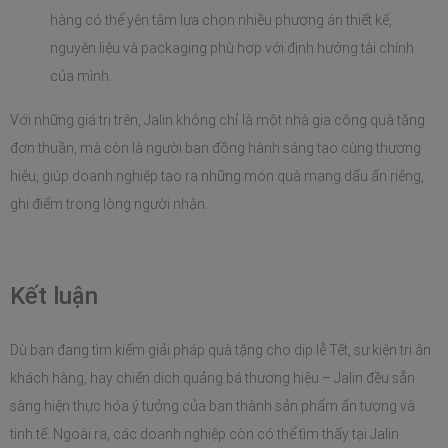
hàng có thể yên tâm lựa chọn nhiều phương án thiết kế, 
nguyên liệu và packaging phù hợp với định hướng tài chính 
của mình.
Với những giá trị trên, Jalin không chỉ là một nhà gia công quà tặng 
đơn thuần, mà còn là người bạn đồng hành sáng tạo cùng thương 
hiệu, giúp doanh nghiệp tạo ra những món quà mang dấu ấn riêng, 
ghi điểm trong lòng người nhận.
Kết luận
Dù bạn đang tìm kiếm giải pháp quà tặng cho dịp lễ Tết, sự kiện tri ân 
khách hàng, hay chiến dịch quảng bá thương hiệu – Jalin đều sẵn 
sàng hiện thực hóa ý tưởng của bạn thành sản phẩm ấn tượng và 
tinh tế. Ngoài ra, các doanh nghiệp còn có thể tìm thấy tại Jalin 