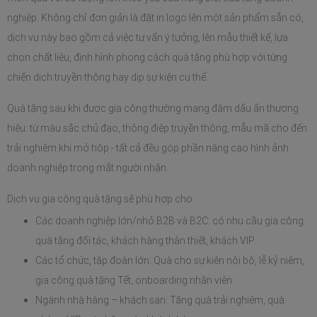
nghiệp. Không chỉ đơn giản là đặt in logo lên một sản phẩm sẵn có, 
dịch vụ này bao gồm cả việc tư vấn ý tưởng, lên mẫu thiết kế, lựa 
chọn chất liệu, định hình phong cách quà tặng phù hợp với từng 
chiến dịch truyền thông hay dịp sự kiện cụ thể. 
Quà tặng sau khi được gia công thường mang đậm dấu ấn thương 
hiệu: từ màu sắc chủ đạo, thông điệp truyền thông, mẫu mã cho đến 
trải nghiệm khi mở hộp - tất cả đều góp phần nâng cao hình ảnh 
doanh nghiệp trong mắt người nhận.
Dịch vụ gia công quà tặng sẽ phù hợp cho: 
Các doanh nghiệp lớn/nhỏ B2B và B2C: có nhu cầu gia công 
quà tặng đối tác, khách hàng thân thiết, khách VIP.
Các tổ chức, tập đoàn lớn: Quà cho sự kiện nội bộ, lễ kỷ niệm, 
gia công quà tặng Tết, onboarding nhân viên.
Ngành nhà hàng – khách sạn: Tặng quà trải nghiệm, quà 