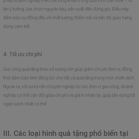
phép doanh nghiệp theo sát từng khâu trong quá trình sản xuất – từ 
lên ý tưởng, lựa chọn nguyên liệu, sản xuất đến đóng gói. Điều này 
đảm bảo sự đồng đều về chất lượng, thẩm mỹ và tiến độ giao hàng 
đúng cam kết.
4. Tối ưu chi phí 
Gia công quà tặng theo số lượng lớn giúp giảm chi phí đơn vị, đồng 
thời đảm bảo tính đồng bộ cho tất cả quà tặng trong một chiến dịch. 
Ngoài ra, với sự tư vấn chuyên nghiệp từ các đơn vị gia công, doanh 
nghiệp có thể cân đối giữa chi phí và giá trị nhận lại, giúp tận dụng tốt 
ngân sách nhất có thể. 
III. Các loại hình quà tặng phổ biến tại 