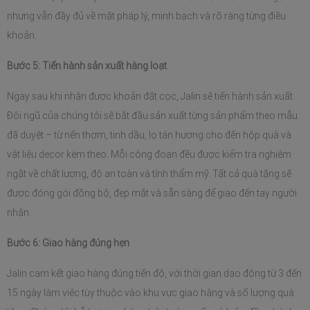
nhưng vẫn đầy đủ về mặt pháp lý, minh bạch và rõ ràng từng điều 
khoản.
Bước 5: Tiến hành sản xuất hàng loạt
Ngay sau khi nhận được khoản đặt cọc, Jalin sẽ tiến hành sản xuất. 
Đội ngũ của chúng tôi sẽ bắt đầu sản xuất từng sản phẩm theo mẫu 
đã duyệt – từ nến thơm, tinh dầu, lọ tán hương cho đến hộp quà và 
vật liệu decor kèm theo. Mỗi công đoạn đều được kiểm tra nghiêm 
ngặt về chất lượng, độ an toàn và tính thẩm mỹ. Tất cả quà tặng sẽ 
được đóng gói đồng bộ, đẹp mắt và sẵn sàng để giao đến tay người 
nhận.
Bước 6: Giao hàng đúng hẹn
Jalin cam kết giao hàng đúng tiến độ, với thời gian dao động từ 3 đến 
15 ngày làm việc tùy thuộc vào khu vực giao hàng và số lượng quà 