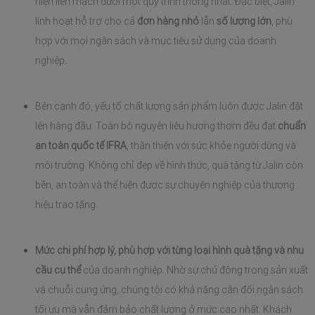
hiện liền mạch dưới một quy trình thống nhất. Đặc biệt, Jalin 
linh hoạt hỗ trợ cho cả 
đơn hàng nhỏ
 lẫn 
số lượng lớn
, phù 
hợp với mọi ngân sách và mục tiêu sử dụng của doanh 
nghiệp.
Bên cạnh đó, yếu tố chất lượng sản phẩm luôn được Jalin đặt 
lên hàng đầu. Toàn bộ nguyên liệu hương thơm đều đạt 
chuẩn 
an toàn quốc tế IFRA
, thân thiện với sức khỏe người dùng và 
môi trường. Không chỉ đẹp về hình thức, quà tặng từ Jalin còn 
bền, an toàn và thể hiện được sự chuyên nghiệp của thương 
hiệu trao tặng.
Mức chi phí hợp lý, phù hợp với từng loại hình quà tặng và nhu 
cầu cụ thể
 của doanh nghiệp. Nhờ sự chủ động trong sản xuất 
và chuỗi cung ứng, chúng tôi có khả năng cân đối ngân sách 
tối ưu mà vẫn đảm bảo chất lượng ở mức cao nhất. Khách 