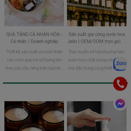
QUÀ TẶNG CÁ NHÂN HÓA -
Sản xuất gia công nước hoa
Cá nhân / Doanh nghiệp
Jalin | OEM/ODM trọn gói uy
tín & chuyên nghiệp
Thiết kế, sản xuất và hoàn thiện
Bạn muốn sở hữu thương hiệu
các món quà với số lượng lớn
nước hoa chất lượng với những
theo yêu cầu riêng biệt của từng
mùi đặc trưng cùng thiết kế chai
doanh nghiệp. Không chỉ đơn
lọ sang trọng, tinh tế và đẳng
giản là đặt in logo lên một sản
cấp? Bạn đang phân vân giữa
phẩm sẵn có, dịch vụ này bao
hàng trăm doanh nghiệp gia
gồm cả việc tư vấn ý tưởng, lên
công sản xuất nước hoa trên thị
mẫu thiết kế, lựa chọn chất liệu,
trường? Vậy bây giờ hãy để Jalin
định hình phong cách quà tặng
giúp bạn giải quyết những vấn đề
phù hợp với từng chiến dịch
trên và tìm hiểu rõ hơn về gia