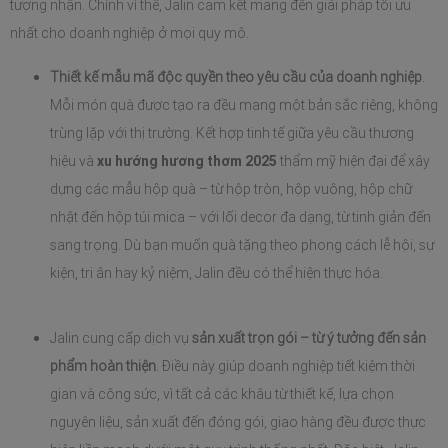
tượng nhận. Chính vì thế, Jalin cam kết mang đến giải pháp tối ưu 
nhất cho doanh nghiệp ở mọi quy mô.
Thiết kế mẫu mã độc quyền theo yêu cầu của doanh nghiệp
. 
Mỗi món quà được tạo ra đều mang một bản sắc riêng, không 
trùng lặp với thị trường. Kết hợp tinh tế giữa yêu cầu thương 
hiệu và 
xu hướng hương thơm 2025
 thẩm mỹ hiện đại để xây 
dựng các mẫu hộp quà – từ hộp tròn, hộp vuông, hộp chữ 
nhật đến hộp túi mica – với lối decor đa dạng, từ tinh giản đến 
sang trọng. Dù bạn muốn quà tặng theo phong cách lễ hội, sự 
kiện, tri ân hay kỷ niệm, Jalin đều có thể hiện thực hóa.
Jalin cung cấp dịch vụ 
sản xuất trọn gói – từ ý tưởng đến sản 
phẩm hoàn thiện
. Điều này giúp doanh nghiệp tiết kiệm thời 
gian và công sức, vì tất cả các khâu từ thiết kế, lựa chọn 
nguyên liệu, sản xuất đến đóng gói, giao hàng đều được thực 