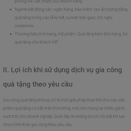
phòng VIP, set chăm sóc khách hàng.
Ngành bất động sản, ngân hàng, bảo hiểm: tạo ấn tượng bằng 
quà tặng trong các lễ ký kết, sự kiện bàn giao, hội nghị, 
roadshow,...
Thương hiệu thời trang, mỹ phẩm: Quà tặng kèm đơn hàng, bộ 
quà tặng cho khách VIP. 
II. Lợi ích khi sử dụng dịch vụ gia công 
quà tặng theo yêu cầu
Gia công quà tặng không chỉ là một giải pháp thay thế cho các sản 
phẩm quà tặng có sẵn trên thị trường, mà còn mang lại nhiều giá trị 
vượt trội cho doanh nghiệp. Dưới đây là những lợi ích nổi bật khi lựa 
chọn hình thức gia công theo yêu cầu: