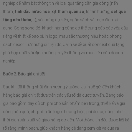
nghiệp để nắm bắt thông tin về loại quà tặng cần gia công (nến 
thơm, 
tinh dầu nước hoa
, 
xịt thơm quần áo
, lọ tán hương, 
set quà 
tặng nến thơm
,...), số lượng dự kiến, ngân sách và mục đích sử 
dụng. Song song đó, khách hàng cũng có thể cung cấp các yêu cầu 
riêng về thiết kế bao bì, in logo, màu sắc thương hiệu hoặc phong 
cách decor. Từ những dữ liệu đó, Jalin sẽ đề xuất concept quà tặng 
phù hợp nhất với định hướng truyền thông và mục tiêu của doanh 
nghiệp.
Bước 2: Báo giá chi tiết
Sau khi đã thống nhất định hướng ý tưởng, Jalin sẽ gửi đến khách 
hàng báo giá chi tiết dựa trên các yếu tố đã được tư vấn. Bảng báo 
giá bao gồm đầy đủ chi phí cho sản phẩm bên trong, thiết kế và gia 
công hộp quà, chi phí in ấn logo thương hiệu, phí decor, cũng như 
thời gian sản xuất và giao hàng dự kiến. Mọi thông tin đều được liệt kê 
rõ ràng, minh bạch, giúp khách hàng dễ dàng xem xét và đưa ra 