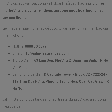
những dịch vụ và hoạt động kinh doanh nổi bật khác như: 
dịch vụ 
mùi hương
, 
gia công nến thơm
, 
gia công nước hoa
, 
hương liệu 
tạo mùi thơm
,...
Liên hệ Jalin ngay hôm nay để được tư vấn miễn phí và nhận báo giá 
nhanh chóng:
Hotline: 
0888 50 6879
Email: 
info@jalin-fragrances.com
Trụ Sở Chính: 
63 Lam Sơn, Phường 2, Quận Tân Bình, TP. Hồ 
Chí Minh.
Văn phòng đại diện: 
D'Capitale Tower - Block C2 - C22524 - 
119 Trần Duy Hưng, Phường Trung Hòa, Quận Cầu Giấy, TP. 
Hà Nội.
Jalin – Gia công quà tặng sáng tạo, tinh tế, đúng với dấu ấn thương 
hiệu của bạn.