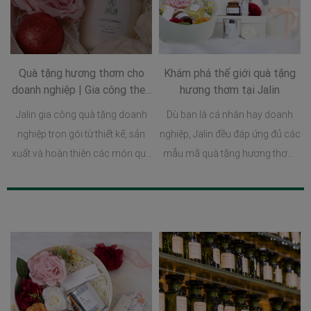
Quà tặng hương thơm cho
Khám phá thế giới quà tặng
doanh nghiệp | Gia công theo
hương thơm tại Jalin
yêu cầu
Jalin gia công quà tặng doanh
Dù bạn là cá nhân hay doanh
nghiệp trọn gói từ thiết kế, sản
nghiệp, Jalin đều đáp ứng đủ các
xuất và hoàn thiện các món quà
mẫu mã quà tặng hương thơm
với số lượng lớn theo yêu cầu
phù hợp cho từng dịp quan
riêng biệt của từng doanh
trọng của bạn.
nghiệp.