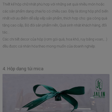
Thiết kế hộp chữ nhật phù hợp với những set quà nhiều món hoặc 
các sản phẩm dạng chai/lọ có chiều cao. Đây là dòng hộp phổ biến 
nhất với ưu điểm dễ sắp xếp sản phẩm, thích hợp cho: gia công quà 
tặng cao cấp, Bộ đôi sản phẩm nến, Quà sinh nhật khách hàng, đối 
tác…
Các chi tiết decor của hộp (rơm gói quà, hoa khô, ruy băng voan,…) 
đều được cá nhân hóa theo mong muốn của doanh nghiệp.
4. Hộp dạng túi mica