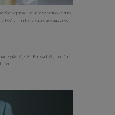
tổng hợp khác. Để kiểm tra độ tinh khiết khi 
ùi hương nhẹ nhàng, không quá gắt, và độ 
hơm Quốc tế (IFRA). Bên cạnh đó, tinh dầu 
 sử dụng.