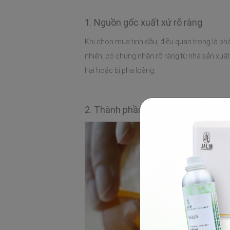
1. Nguồn gốc xuất xứ rõ ràng
Khi chọn mua tinh dầu, điều quan trọng là phả
nhiên, có chứng nhận rõ ràng từ nhà sản xu
hại hoặc bị pha loãng. 
2. Thành phần và độ tinh khiết của 