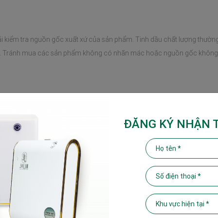
i kiểm tra nguồn gốc xuất xứ của sản phẩm. Tinh dầu chất lượng thường đ
ất. Tránh mua các sản phẩm không có nhãn mác hoặc nguồn gốc không rõ
tinh dầu
ĐĂNG KÝ NHẬN 