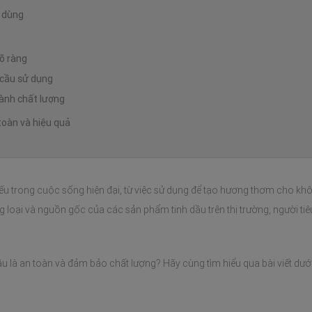
u dùng
rõ ràng
 cầu sử dụng
hành chất lượng
toàn và hiệu quả
iếu trong cuộc sống hiện đại, từ việc sử dụng để tạo hương thơm cho kh
g loại và nguồn gốc của các sản phẩm tinh dầu trên thị trường, người ti
âu là an toàn và đảm bảo chất lượng? Hãy cùng tìm hiểu qua bài viết dưới