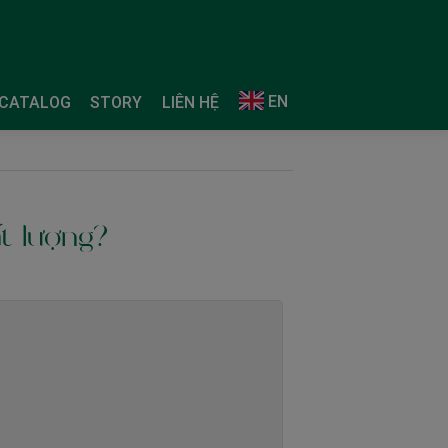
EN
CATALOG
STORY
LIÊN HỆ
t lượng?