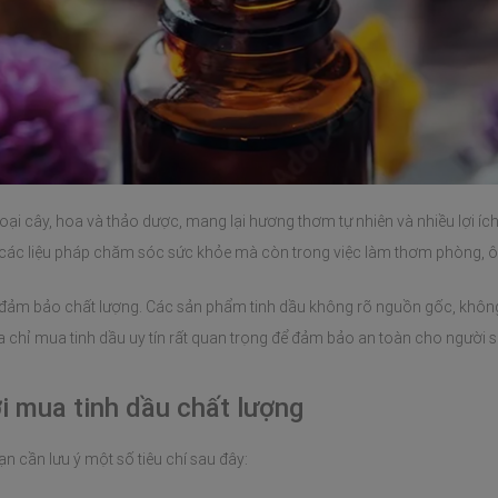
oại cây, hoa và thảo dược, mang lại hương thơm tự nhiên và nhiều lợi íc
g các liệu pháp chăm sóc sức khỏe mà còn trong việc làm thơm phòng, ô
g đảm bảo chất lượng. Các sản phẩm tinh dầu không rõ nguồn gốc, không
a chỉ mua tinh dầu uy tín rất quan trọng để đảm bảo an toàn cho người s
nơi mua tinh dầu chất lượng
 cần lưu ý một số tiêu chí sau đây: