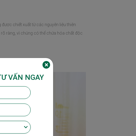
ược chiết xuất từ các nguyên liệu thiên 
 ràng, vì chúng có thể chứa hóa chất độc 
TƯ VẤN NGAY