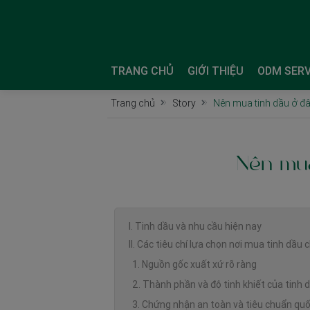
TRANG CHỦ
GIỚI THIỆU
ODM SERV
Trang chủ
Story
Nên mua tinh dầu ở đ
Nên mua
I. Tinh dầu và nhu cầu hiện nay
II. Các tiêu chí lựa chọn nơi mua tinh dầu 
1. Nguồn gốc xuất xứ rõ ràng
2. Thành phần và độ tinh khiết của tinh 
3. Chứng nhận an toàn và tiêu chuẩn quố