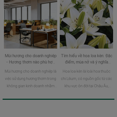
Mùi hương cho doanh nghiệp
Tìm hiểu về hoa loa kèn: Đặc
- Hương thơm nào phù hợp
điểm, mùa nở và ý nghĩa
cho các lĩnh vực doanh
trong cuộc sống
Mùi hương cho doanh nghiệp là
Hoa loa kèn là loài hoa thuộc
nghiệp?
việc sử dụng hương thơm trong
chi Lilium, có nguồn gốc từ các
không gian kinh doanh nhằm
khu vực ôn đới tại Châu Âu,
tạo cảm xúc, tăng trải nghiệm
Châu Á và Bắc Mỹ. Nhờ vẻ đẹp
khách hàng và xây dựng dấu ấn
nhẹ nhàng cùng hương thơm
thương hiệu riêng biệt.
đặc trưng, hoa loa kèn đã dần
trở thành biểu tượng của sự