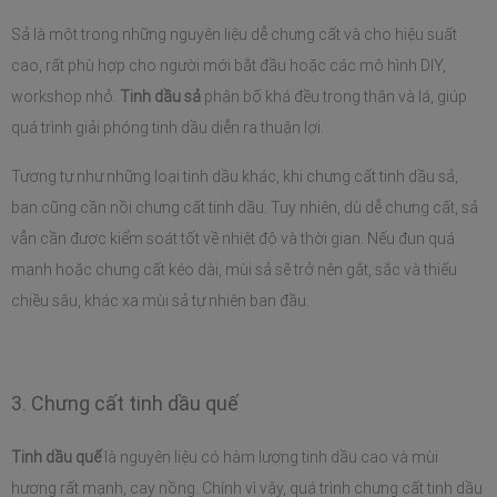
Sả là một trong những nguyên liệu dễ chưng cất và cho hiệu suất 
cao, rất phù hợp cho người mới bắt đầu hoặc các mô hình DIY, 
workshop nhỏ. 
Tinh dầu sả
 phân bố khá đều trong thân và lá, giúp 
quá trình giải phóng tinh dầu diễn ra thuận lợi.
Tương tự như những loại tinh dầu khác, khi chưng cất tinh dầu sả, 
bạn cũng cần nồi chưng cất tinh dầu. Tuy nhiên, dù dễ chưng cất, sả 
vẫn cần được kiểm soát tốt về nhiệt độ và thời gian. Nếu đun quá 
mạnh hoặc chưng cất kéo dài, mùi sả sẽ trở nên gắt, sắc và thiếu 
chiều sâu, khác xa mùi sả tự nhiên ban đầu.
3. Chưng cất tinh dầu quế
Tinh dầu quế
 là nguyên liệu có hàm lượng tinh dầu cao và mùi 
hương rất mạnh, cay nồng. Chính vì vậy, quá trình chưng cất tinh dầu 