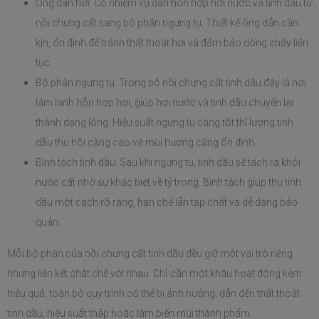
Ống dẫn hơi: Có nhiệm vụ dẫn hỗn hợp hơi nước và tinh dầu từ 
nồi chưng cất sang bộ phận ngưng tụ. Thiết kế ống dẫn cần 
kín, ổn định để tránh thất thoát hơi và đảm bảo dòng chảy liên 
tục.
Bộ phận ngưng tụ: Trong bộ nồi chưng cất tinh dầu đây là nơi 
làm lạnh hỗn hợp hơi, giúp hơi nước và tinh dầu chuyển lại 
thành dạng lỏng. Hiệu suất ngưng tụ càng tốt thì lượng tinh 
dầu thu hồi càng cao và mùi hương càng ổn định.
Bình tách tinh dầu: Sau khi ngưng tụ, tinh dầu sẽ tách ra khỏi 
nước cất nhờ sự khác biệt về tỷ trọng. Bình tách giúp thu tinh 
dầu một cách rõ ràng, hạn chế lẫn tạp chất và dễ dàng bảo 
quản.
Mỗi bộ phận của nồi chưng cất tinh dầu đều giữ một vai trò riêng 
nhưng liên kết chặt chẽ với nhau. Chỉ cần một khâu hoạt động kém 
hiệu quả, toàn bộ quy trình có thể bị ảnh hưởng, dẫn đến thất thoát 
tinh dầu, hiệu suất thấp hoặc làm biến mùi thành phẩm.