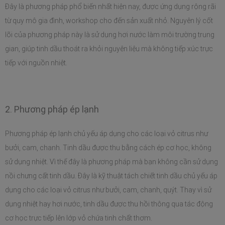
Đây là phương pháp phổ biến nhất hiện nay, được ứng dụng rộng rãi 
từ quy mô gia đình, workshop cho đến sản xuất nhỏ. Nguyên lý cốt 
lõi của phương pháp này là sử dụng hơi nước làm môi trường trung 
gian, giúp tinh dầu thoát ra khỏi nguyên liệu mà không tiếp xúc trực 
tiếp với nguồn nhiệt. 
2. Phương pháp ép lạnh
Phương pháp ép lạnh chủ yếu áp dụng cho các loại vỏ citrus như 
bưởi, cam, chanh. Tinh dầu được thu bằng cách ép cơ học, không 
sử dụng nhiệt. Vì thế đây là phương pháp mà bạn không cần sử dụng 
nồi chưng cất tinh dầu. Đây là kỹ thuật tách chiết tinh dầu chủ yếu áp 
dụng cho các loại vỏ citrus như bưởi, cam, chanh, quýt. Thay vì sử 
dụng nhiệt hay hơi nước, tinh dầu được thu hồi thông qua tác động 
cơ học trực tiếp lên lớp vỏ chứa tinh chất thơm. 