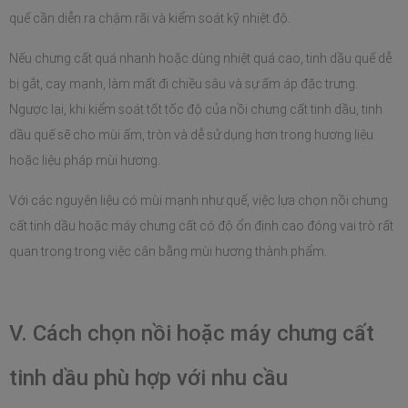
quế cần diễn ra chậm rãi và kiểm soát kỹ nhiệt độ.
Nếu chưng cất quá nhanh hoặc dùng nhiệt quá cao, tinh dầu quế dễ 
bị gắt, cay mạnh, làm mất đi chiều sâu và sự ấm áp đặc trưng. 
Ngược lại, khi kiểm soát tốt tốc độ của nồi chưng cất tinh dầu, tinh 
dầu quế sẽ cho mùi ấm, tròn và dễ sử dụng hơn trong hương liệu 
hoặc liệu pháp mùi hương.
Với các nguyên liệu có mùi mạnh như quế, việc lựa chọn nồi chưng 
cất tinh dầu hoặc máy chưng cất có độ ổn định cao đóng vai trò rất 
quan trọng trong việc cân bằng mùi hương thành phẩm.
V. Cách chọn nồi hoặc máy chưng cất 
tinh dầu phù hợp với nhu cầu