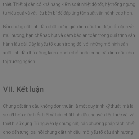
thiết. Thiết bị cần có khả năng kiểm soát nhiệt độ tốt, hệ thống ngưng 
tụ hiệu quả và vật liệu bền bỉ để đáp ứng tần suất vận hành cao hơn.
Nồi chưng cất tinh dầu chất lượng giúp tinh dầu thu được ổn định về 
mùi hương, hạn chế hao hụt và đảm bảo an toàn trong quá trình vận 
hành lâu dài. Đây là yếu tố quan trọng đối với những mô hình sản 
xuất tinh dầu thủ công, kinh doanh nhỏ hoặc cung cấp tinh dầu cho 
thị trường ngách.
VII. Kết luận
Chưng cất tinh dầu không đơn thuần là một quy trình kỹ thuật, mà là 
sự kết hợp giữa hiểu biết về bản chất tinh dầu, nguyên liệu thực vật và 
thiết bị sử dụng. Từ nguyên lý chưng cất, các phương pháp tách chiết 
cho đến từng loại nồi chưng cất tinh dầu, mỗi yếu tố đều ảnh hưởng 