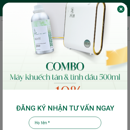
JALIN FRAGRANCES
EN
Trang chủ
Story
Nồi chưng cất tinh dầu: Nguyên lý, phương pháp và cách chọn phù
hợp
Nồi chưng cất tinh dầu: Nguyên lý,
phương pháp và cách chọn phù hợp
I. Chưng cất tinh dầu là gì?
1. Bản chất của tinh dầu là gì?
2. Vì sao nồi chưng cất tinh dầu lại là dụng cụ chuyên dụng
trong việc chưng cất tinh dầu
ĐĂNG KÝ NHẬN TƯ VẤN NGAY
II. Các phương pháp chưng cất tinh dầu phổ biến hiện nay
1. Phương pháp chưng cất tinh dầu bằng hơi nước