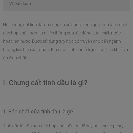
VII. Kết luận
Nồi chưng cất tinh dầu là dụng cụ sử dụng trong quá trình tách chiết 
các hợp chất thơm tự nhiên thông qua tác động của nhiệt, nước 
hoặc hơi nước. Được sử dụng từ y học cổ truyền cho đến ngành 
hương liệu hiện đại, nhằm thu được tinh dầu ở trạng thái tinh khiết và 
ổn định nhất.
I. Chưng cất tinh dầu là gì?
1. Bản chất của tinh dầu là gì?
Tinh dầu là hỗn hợp các hợp chất hữu cơ dễ bay hơi như terpene, 