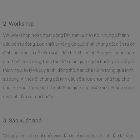
2. Workshop
Với workshop hoặc hoạt động DIY, nên ưu tiên nồi chưng cất tinh 
dầu bán tự động. Loại thiết bị này giúp quá trình chưng cất diễn ra ổn 
định, an toàn và dễ kiểm soát, đặc biệt khi có nhiều người cùng tham 
gia. Thiết kế rõ ràng, thao tác đơn giản giúp người hướng dẫn dễ giải 
thích nguyên lý và quy trình, đồng thời hạn chế rủi ro trong quá trình 
sử dụng. Vì thế nồi chưng cất tinh dầu sẽ là lựa chọn phù hợp cho 
các lớp học trải nghiệm, hoạt động giáo dục hoặc sự kiện liên quan 
đến tinh dầu và mùi hương.
3. Sản xuất nhỏ
Với quy mô sản xuất nhỏ, việc đầu tư nồi chưng cất tinh dầu là cần 