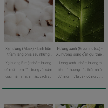
Xạ hương (Musk) - Linh hồn
Hương xanh (Green notes) -
thầm lặng phía sau những
Xu hướng sống gần gũi thiên
hương thơm sang trọng
nhiên trong thế giới hương
Xạ hương là một nhóm hương
Hương xanh - nhóm hương tái
thơm
có mùi thơm đặc trưng với cảm
hiện mùi hương của thiên nhiên
giác mềm mại, ấm áp, sạch sẽ
tươi mới như lá cây, cỏ non, tre,
và có khả năng lưu hương rất
trà xanh hay những khu vườn
tốt.
vừa đón cơn mưa đầu mùa.