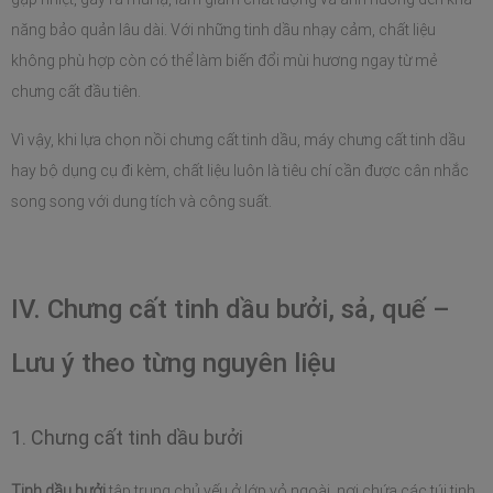
năng bảo quản lâu dài. Với những tinh dầu nhạy cảm, chất liệu 
không phù hợp còn có thể làm biến đổi mùi hương ngay từ mẻ 
chưng cất đầu tiên.
Vì vậy, khi lựa chọn nồi chưng cất tinh dầu, máy chưng cất tinh dầu 
hay bộ dụng cụ đi kèm, chất liệu luôn là tiêu chí cần được cân nhắc 
song song với dung tích và công suất.
IV. Chưng cất tinh dầu bưởi, sả, quế – 
Lưu ý theo từng nguyên liệu
1. Chưng cất tinh dầu bưởi
Tinh dầu bưởi
 tập trung chủ yếu ở lớp vỏ ngoài, nơi chứa các túi tinh 