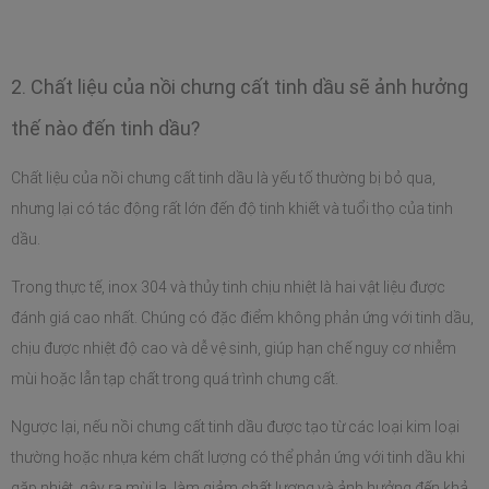
2.
Chất liệu của nồi chưng cất tinh dầu sẽ ảnh hưởng 
thế nào đến tinh dầu?
Chất liệu của nồi chưng cất tinh dầu là yếu tố thường bị bỏ qua, 
nhưng lại có tác động rất lớn đến độ tinh khiết và tuổi thọ của tinh 
dầu.
Trong thực tế, inox 304 và thủy tinh chịu nhiệt là hai vật liệu được 
đánh giá cao nhất. Chúng có đặc điểm không phản ứng với tinh dầu, 
chịu được nhiệt độ cao và dễ vệ sinh, giúp hạn chế nguy cơ nhiễm 
mùi hoặc lẫn tạp chất trong quá trình chưng cất. 
Ngược lại, nếu nồi chưng cất tinh dầu được tạo từ các loại kim loại 
thường hoặc nhựa kém chất lượng có thể phản ứng với tinh dầu khi 
gặp nhiệt, gây ra mùi lạ, làm giảm chất lượng và ảnh hưởng đến khả 