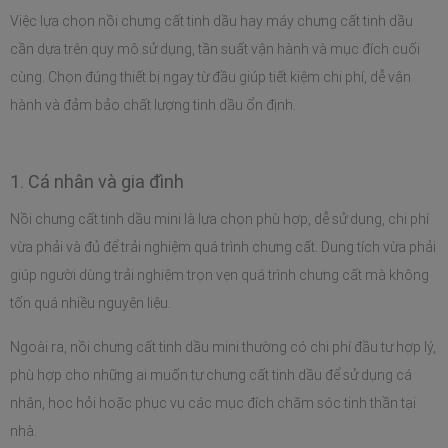
Việc lựa chọn nồi chưng cất tinh dầu hay máy chưng cất tinh dầu 
cần dựa trên quy mô sử dụng, tần suất vận hành và mục đích cuối 
cùng. Chọn đúng thiết bị ngay từ đầu giúp tiết kiệm chi phí, dễ vận 
hành và đảm bảo chất lượng tinh dầu ổn định.
1. Cá nhân và gia đình
Nồi chưng cất tinh dầu mini là lựa chọn phù hợp, dễ sử dụng, chi phí 
vừa phải và đủ để trải nghiệm quá trình chưng cất. Dung tích vừa phải 
giúp người dùng trải nghiệm trọn vẹn quá trình chưng cất mà không 
tốn quá nhiều nguyên liệu.
Ngoài ra, nồi chưng cất tinh dầu mini thường có chi phí đầu tư hợp lý, 
phù hợp cho những ai muốn tự chưng cất tinh dầu để sử dụng cá 
nhân, học hỏi hoặc phục vụ các mục đích chăm sóc tinh thần tại 
nhà.