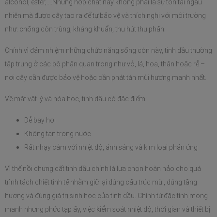
alcohol, ester,....Những hợp chất này không phải là sự tồn tại ngẫu 
nhiên mà được cây tạo ra để tự bảo vệ và thích nghi với môi trường 
như: chống côn trùng, kháng khuẩn, thu hút thụ phấn. 
Chính vì đảm nhiệm những chức năng sống còn này, tinh dầu thường 
tập trung ở các bộ phận quan trọng như vỏ, lá, hoa, thân hoặc rễ – 
nơi cây cần được bảo vệ hoặc cần phát tán mùi hương mạnh nhất.
Về mặt vật lý và hóa học, tinh dầu có đặc điểm:
Dễ bay hơi
Không tan trong nước
Rất nhạy cảm với nhiệt độ, ánh sáng và kim loại phản ứng
Vì thế nồi chưng cất tinh dầu chính là lựa chọn hoàn hảo cho quá 
trình tách chiết tinh tế nhằm giữ lại đúng cấu trúc mùi, đúng tầng 
hương và đúng giá trị sinh học của tinh dầu. Chính từ đặc tính mong 
manh nhưng phức tạp ấy, việc kiểm soát nhiệt độ, thời gian và thiết bị 