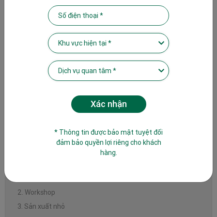
2. Phương pháp ép lạnh
3. Phương pháp chiết xuất dung môi
III. Bộ dụng cụ chưng cất tinh dầu gồm những gì?
1. Các thành phần chính của bộ chưng cất
2. Chất liệu của nồi chưng cất tinh dầu sẽ ảnh hưởng thế nào
đến tinh dầu?
IV. Chưng cất tinh dầu bưởi, sả, quế – Lưu ý theo từng nguyên
liệu
1. Chưng cất tinh dầu bưởi
2. Chưng cất tinh dầu sả
* Thông tin được bảo mật tuyệt đối
3. Chưng cất tinh dầu quế
đảm bảo quyền lợi riêng cho khách
hàng.
V. Cách chọn nồi hoặc máy chưng cất tinh dầu phù hợp với nhu
cầu
1. Cá nhân và gia đình
2. Workshop
3. Sản xuất nhỏ