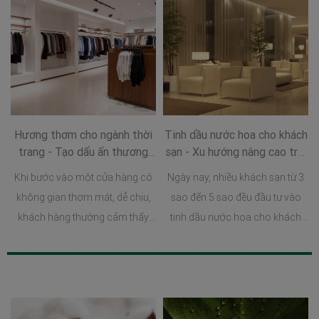
Hương thơm cho ngành thời
Tinh dầu nước hoa cho khách
trang - Tạo dấu ấn thương
sạn - Xu hướng nâng cao trải
hiệu và nâng tầm trải nghiệm
nghiệm lưu trú hiện đại
Khi bước vào một cửa hàng có
Ngày nay, nhiều khách sạn từ 3
mua sắm
không gian thơm mát, dễ chịu,
sao đến 5 sao đều đầu tư vào
khách hàng thường cảm thấy
tinh dầu nước hoa cho khách
thoải mái hơn, sẵn sàng dành
sạn như một phần trong chiến
nhiều thời gian để tham quan và
lược xây dựng hình ảnh thương
trải nghiệm sản phẩm.
hiệu và nâng cao trải nghiệm
khách hàng.