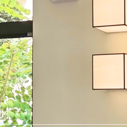
* Thông tin được bảo
đảm bảo quyền lợi ri
hàng.