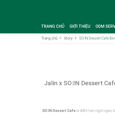
TRANG CHỦ
GIỚI THIỆU
ODM SERV
Trang chủ
Story
SO:IN Dessert Cafe Bi
Jalin x SO:IN Dessert Ca
SO:IN Dessert Cafe
là điểm hẹn ngọt ngào dà