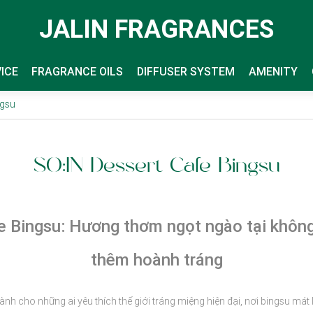
JALIN FRAGRANCES
ICE
FRAGRANCE OILS
DIFFUSER SYSTEM
AMENITY
ngsu
SO:IN Dessert Cafe Bingsu
fe Bingsu: Hương thơm ngọt ngào tại không
thêm hoành tráng
nh cho những ai yêu thích thế giới tráng miệng hiện đại, nơi bingsu mát 