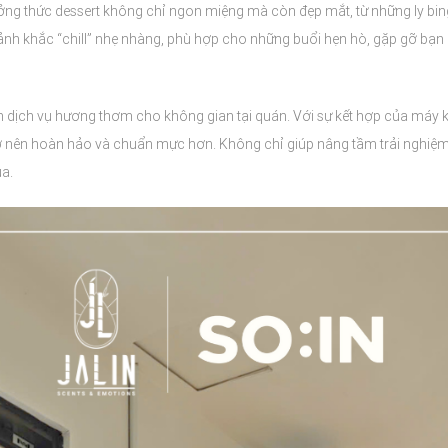
hưởng thức dessert không chỉ ngon miệng mà còn đẹp mắt, từ những ly bin
nh khắc “chill” nhẹ nhàng, phù hợp cho những buổi hẹn hò, gặp gỡ bạn 
 dịch vụ hương thơm cho không gian tại quán. Với sự kết hợp của máy 
ở nên hoàn hảo và chuẩn mực hơn. Không chỉ giúp nâng tầm trải nghiệm
ua.