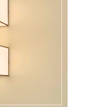
 mật tuyệt đối
êng cho khách