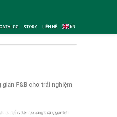
EN
CATALOG
STORY
LIÊN HỆ
 gian F&B cho trải nghiệm
lành chuẩn vị kết hợp cùng không gian trẻ