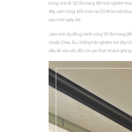
trung, tinh tế. SO:IN mang đến trải nghiệm t
đầy cảm hứng. Mỗi món tại SO:IN là một khoả
sau một ngày dài.
Jalin vinh dự đồng hành cùng SO:IN mang đến
chuẩn Châu Âu, những trải nghiệm nơi đây tr
dấu ấn sâu sắc đối với các thực khách ghé q