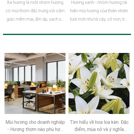
Xạ hương là một nhóm hương
Hương xanh - nhóm hương tái
thơm
có mùi thơm đặc trưng với cảm
hiện mùi hương của thiên nhiên
giác mềm mại, ấm áp, sạch sẽ
tươi mới như lá cây, cỏ non, tre,
và có khả năng lưu hương rất
trà xanh hay những khu vườn
tốt.
vừa đón cơn mưa đầu mùa.
Mùi hương cho doanh nghiệp
Tìm hiểu về hoa loa kèn: Đặc
- Hương thơm nào phù hợp
điểm, mùa nở và ý nghĩa