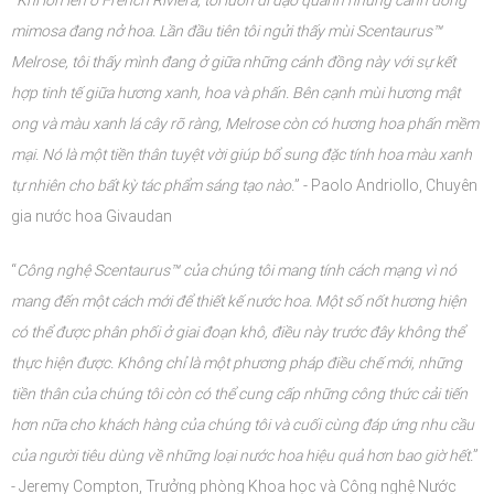
mimosa đang nở hoa. Lần đầu tiên tôi ngửi thấy mùi Scentaurus™
Melrose, tôi thấy mình đang ở giữa những cánh đồng này với sự kết
hợp tinh tế giữa hương xanh, hoa và phấn. Bên cạnh mùi hương mật
ong và màu xanh lá cây rõ ràng, Melrose còn có hương hoa phấn mềm
mại. Nó là một tiền thân tuyệt vời giúp bổ sung đặc tính hoa màu xanh
tự nhiên cho bất kỳ tác phẩm sáng tạo nào.
” -
Paolo Andriollo, Chuyên
gia nước hoa Givaudan
“
Công nghệ Scentaurus™ của chúng tôi mang tính cách mạng vì nó
mang đến một cách mới để thiết kế nước hoa. Một số nốt hương hiện
có thể được phân phối ở giai đoạn khô, điều này trước đây không thể
thực hiện được. Không chỉ là một phương pháp điều chế mới, những
tiền thân của chúng tôi còn có thể cung cấp những công thức cải tiến
hơn nữa cho khách hàng của chúng tôi và cuối cùng đáp ứng nhu cầu
của người tiêu dùng về những loại nước hoa hiệu quả hơn bao giờ hết.
”
-
Jeremy Compton, Trưởng phòng Khoa học và Công nghệ Nước