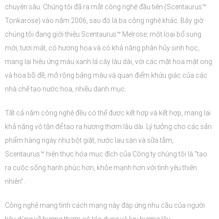
chuyên sâu. Chúng tôi đã ra mắt công nghệ đầu tiên (Scentaurus™
Tonkarose) vào năm 2006, sau đó là ba công nghệ khác. Bây giờ
chúng tôi đang giới thiệu Scentaurus™ Melrose: một loại bổ sung
mới, tươi mát, có hương hoa và có khả năng phân hủy sinh học,
mang lại hiệu ứng màu xanh lá cây lâu dài, với các mặt hoa mật ong
và hoa bồ đề, mở rộng bảng màu và quan điểm khứu giác của các
nhà chế tạo nước hoa, nhiều danh mục.
Tất cả năm công nghệ đều có thể được kết hợp và kết hợp, mang lại
khả năng vô tận để tạo ra hương thơm lâu dài. Lý tưởng cho các sản
phẩm hàng ngày như bột giặt, nước lau sàn và sữa tắm,
Scentaurus™ hiện thực hóa mục đích của Công ty chúng tôi là “tạo
ra cuộc sống hạnh phúc hơn, khỏe mạnh hơn với tình yêu thiên
nhiên”.
Công nghệ mang tính cách mạng này đáp ứng nhu cầu của người
tiêu dùng về hương thơm có tác dụng và lưu hương lâu.