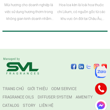
cho các lĩnh vực doanh
trong cuộc sống
Mùi hương cho doanh nghiệp là
Hoa loa kèn là loài hoa thuộc
nghiệp?
việc sử dụng hương thơm trong
chi Lilium, có nguồn gốc từ các
không gian kinh doanh nhằm
khu vực ôn đới tại Châu Âu,
tạo cảm xúc, tăng trải nghiệm
Châu Á và Bắc Mỹ. Nhờ vẻ đẹp
khách hàng và xây dựng dấu ấn
nhẹ nhàng cùng hương thơm
thương hiệu riêng biệt.
đặc trưng, hoa loa kèn đã dần
trở thành biểu tượng của sự
thuần khiết, thanh tao và bình
yên.
TRANG CHỦ
GIỚI THIỆU
ODM SERVICE
FRAGRANCE OILS
DIFFUSER SYSTEM
AMENITY
CATALOG
STORY
LIÊN HỆ