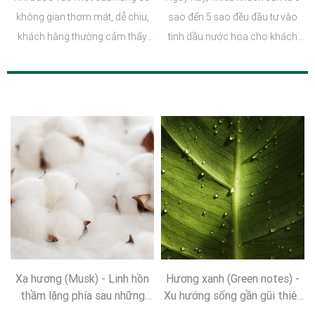
mua sắm
không gian thơm mát, dễ chịu,
sao đến 5 sao đều đầu tư vào
khách hàng thường cảm thấy
tinh dầu nước hoa cho khách
thoải mái hơn, sẵn sàng dành
sạn như một phần trong chiến
nhiều thời gian để tham quan và
lược xây dựng hình ảnh thương
trải nghiệm sản phẩm.
hiệu và nâng cao trải nghiệm
khách hàng.
Xạ hương (Musk) - Linh hồn
Hương xanh (Green notes) -
thầm lặng phía sau những
Xu hướng sống gần gũi thiên
hương thơm sang trọng
nhiên trong thế giới hương