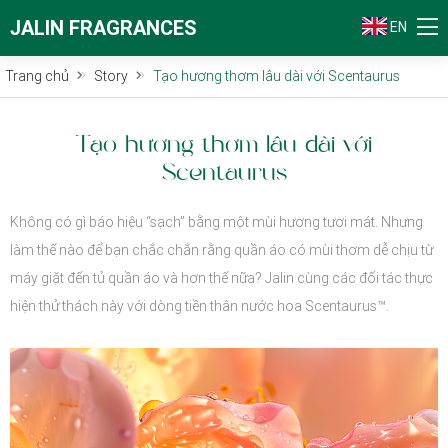
JALIN FRAGRANCES
EN
Trang chủ
Story
Tạo hương thơm lâu dài với Scentaurus
Tạo hương thơm lâu dài với
Scentaurus
Không có gì báo hiệu “sạch” bằng một mùi hương tươi mát. Nhưng
làm thế nào để bạn chắc chắn rằng quần áo có mùi thơm dễ chịu từ
máy giặt đến tủ quần áo và hơn thế nữa? Jalin cùng các đối tác thực
hiện thử thách này với dòng tiền thân nước hoa Scentaurus™.