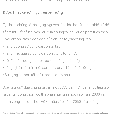
Được thiết kế với mục tiêu bền vững
Tại Jalin, chúng tôi áp dụng Nguyên tắc Hóa học Xanh từ thiết kế đến
sản xuất. Tất cả nguyên liệu của chúng tôi đều được phát triển theo
FiveCarbon Path™ độc đáo của chúng tôi, tập trung vào:
• Tăng cường sử dụng carbon tái tạo
• Tăng hiệu quả sử dụng carbon trong tổng hợp
• Tối đa hóa lượng carbon có khả năng phân hủy sinh học
• Tăng ‘tỷ lệ mùi trên mỗi carbon’ với vật liệu có tác động cao
• Sử dụng carbon tái chế từ dòng chảy phụ.
Scentaurus™ đưa chúng ta tiến một bước gần hơn đến mục tiêu tạo
ra bảng hương thơm có thể phân hủy sinh học vào năm 2030 và
tham vọng tích cực hơn về khí hậu vào năm 2050 của chúng ta.
“
Khi lớn lên ở French Riviera, tôi luôn đi dạo quanh những cánh đồng