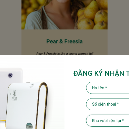
ĐĂNG KÝ NHẬN 
ững chiếc măng tre mới nhú, tỉnh giấc sau cơn mưa rào, mơn mởn và tư
 thú vị khiến bạn chỉ muốn chìm đắm trong mùa hè này mãi.