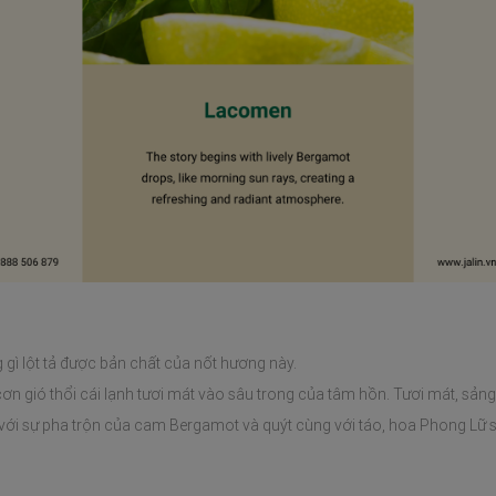
gì lột tả được bản chất của nốt hương này.
n gió thổi cái lạnh tươi mát vào sâu trong của tâm hồn. Tươi mát, sảng
với sự pha trộn của cam Bergamot và quýt cùng với táo, hoa Phong Lữ 