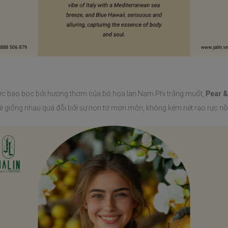
được bao bọc bởi hương thơm của bó hoa lan Nam Phi trắng muốt,
Pear &
è giống nhau quá đỗi bởi sự non tơ mơn mởn, không kém nét rạo rực nồn