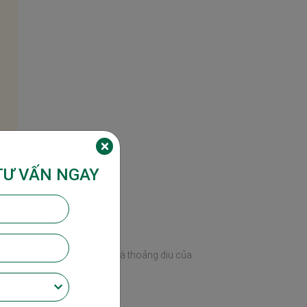
TƯ VẤN NGAY
ơi mát, thêm chút ngọt ấm và thoảng dịu của