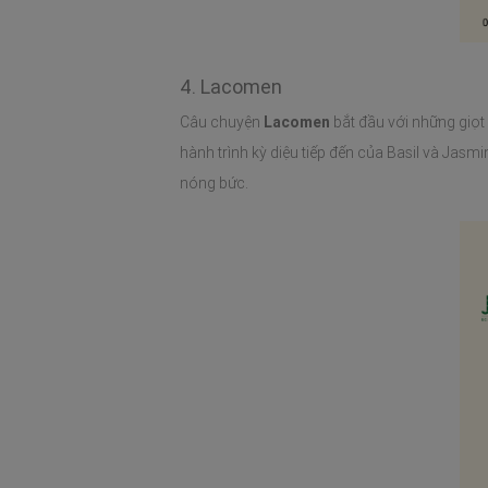
4. Lacomen
Câu chuyện
Lacomen
bắt đầu với những giọt
hành trình kỳ diệu tiếp đến của Basil và Jas
nóng bức.