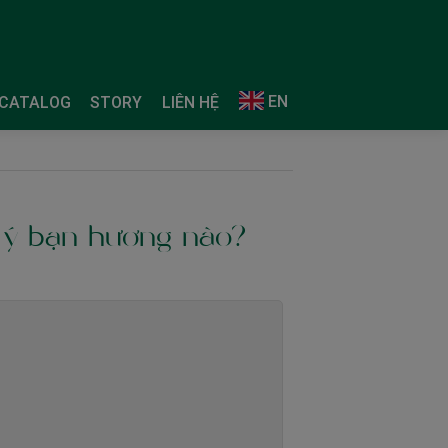
EN
CATALOG
STORY
LIÊN HỆ
i ý bạn hương nào?