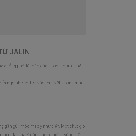
TỪ JALIN
 hè chẳng phải là mùa của hương thơm. Thế
ẩn ngơ như khi trời vào thu. Nốt hương mùa
g gần gũi, mộc mạc y như biển. Một chút gió
, hiện đại của Ý cùng luồng gió từ vùng biển