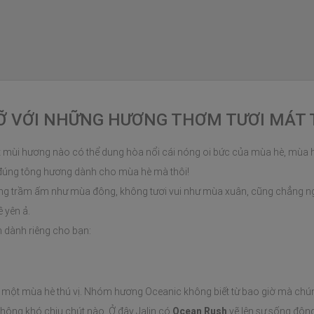
Ỡ VỚI NHỮNG HƯƠNG THƠM TƯƠI MÁT 
t mùi hương nào có thể dung hòa nổi cái nóng oi bức của mùa hè, mùa
n đúng tông hương dành cho mùa hè mà thôi!
ông trầm ấm như mùa đông, không tươi vui như mùa xuân, cũng chẳng ng
ề yên ả.
 dành riêng cho bạn:
một mùa hè thú vị. Nhóm hương Oceanic không biết từ bao giờ mà chún
không khó chịu chút nào. Ở đây Jalin có
Ocean Rush
vẽ lên sự sống động