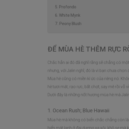
5. Profondo
6. White Mynk
7. Peony Blush
ĐỂ MÙA HÈ THÊM RỰC R
Chắc hẳn ai đó đã nghĩ rằng sẽ chẳng có mộ
nhưng, với Jalin nghĩ, đó là vì bạn chưa chọ
Mùa hè cũng có miền kí ức của riêng nó. Kh
hè tươi mát, rạo rực, bất chợt, say mê rồi vỗ v
Dưới đây là những nốt hương mùa hè mà Jalin
1. Ocean Rush; Blue Hawaii
Mùa hè mà không có biển chắc chẳng còn là 
biển mát lạnh ở đại dương xa xôi, khô se mà 