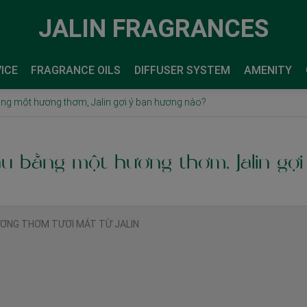
JALIN FRAGRANCES
ICE
FRAGRANCE OILS
DIFFUSER SYSTEM
AMENITY
ằng một hương thơm, Jalin gợi ý bạn hương nào?
u bằng một hương thơm, Jalin gợ
ƯƠNG THƠM TƯƠI MÁT TỪ JALIN