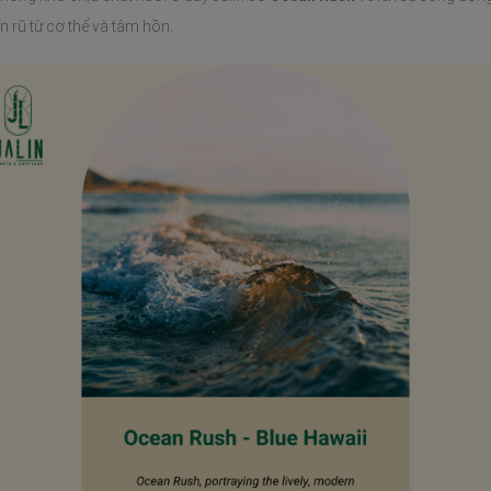
 rũ từ cơ thể và tâm hồn.