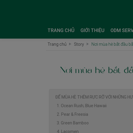
TRANG CHỦ
GIỚI THIỆU
ODM SERV
Trang chủ
Story
Nơi mùa hè bắt đầu b
Nơi mùa hè bắt đầ
ĐỂ MÙA HÈ THÊM RỰC RỠ VỚI NHỮNG H
1. Ocean Rush; Blue Hawaii
2. Pear & Freesia
3. Green Bamboo
4. Lacomen