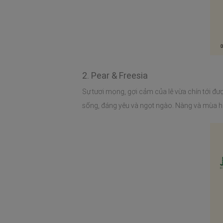
2. Pear & Freesia
Sự tươi mọng, gợi cảm của lê vừa chín tới 
sống, đáng yêu và ngọt ngào. Nàng và mùa h