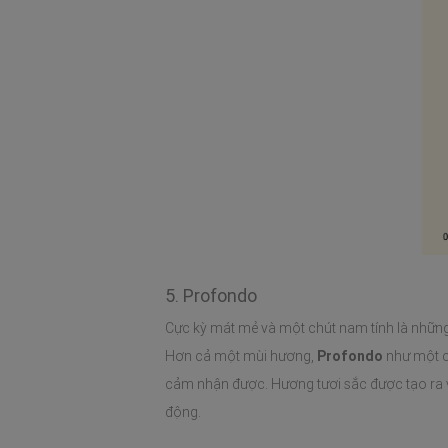
5. Profondo
Cực kỳ mát mẻ và một chút nam tính là những 
Hơn cả một mùi hương,
Profondo
như một cơ
cảm nhận được. Hương tươi sắc được tạo ra 
động.