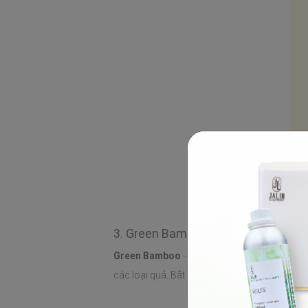
3. Green Bamboo
Green Bamboo
- Hương thơm được ví như nh
các loại quả. Bắt gặp một cảm xúc mới lạ và