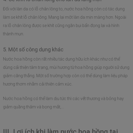
Đối với làn da có lỗ chân lông to, nước hoa hồng còn có tác dụng 
làm se khít lỗ chân lông. Mang lại một làn da mịn màng hơn. Ngoài 
ra lỗ chân lông được se khít cũng ngăn bụi bẩn đọng lại và hình 
thành mụn.
5. Một số công dụng khác
Nước hoa hồng còn rất nhiều tác dụng hữu ích khác như có thể 
dùng cải thiện tâm trạng, mùi hương từ hoa hồng giúp người sử dụng 
giảm căng thẳng. Một số trường hợp còn có thể dùng làm liệu pháp 
hương thơm nhằm cải thiện cảm xúc.
Nước hoa hồng có thể làm dịu tức thì các vết thương và bỏng hay 
giảm quầng thâm và bọng mắt,…
III. Lợi ích khi làm nước hoa hồng tại 