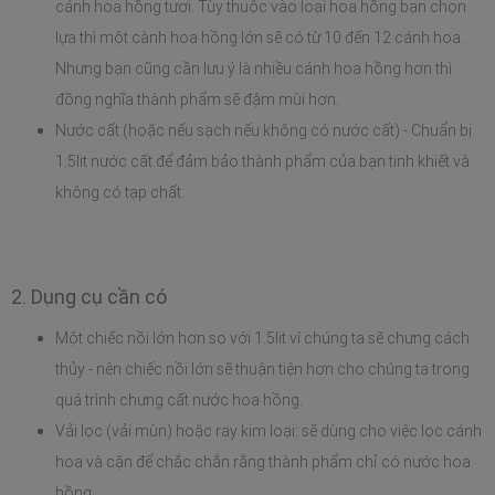
cánh hoa hồng tươi. Tùy thuộc vào loại hoa hồng bạn chọn 
lựa thì một cành hoa hồng lớn sẽ có từ 10 đến 12 cánh hoa. 
Nhưng bạn cũng cần lưu ý là nhiều cánh hoa hồng hơn thì 
đồng nghĩa thành phẩm sẽ đậm mùi hơn.
Nước cất (hoặc nếu sạch nếu không có nước cất) - Chuẩn bị 
1.5lit nước cất để đảm bảo thành phẩm của bạn tinh khiết và 
không có tạp chất.
2. Dụng cụ cần có
Một chiếc nồi lớn hơn so với 1.5lit ví chúng ta sẽ chưng cách 
thủy - nên chiếc nồi lớn sẽ thuận tiện hơn cho chúng ta trong 
quá trình chưng cất nước hoa hồng.
Vải lọc (vải mùn) hoặc ray kim loại: sẽ dùng cho việc lọc cánh 
hoa và cặn để chắc chắn rằng thành phẩm chỉ có nước hoa 
hồng.