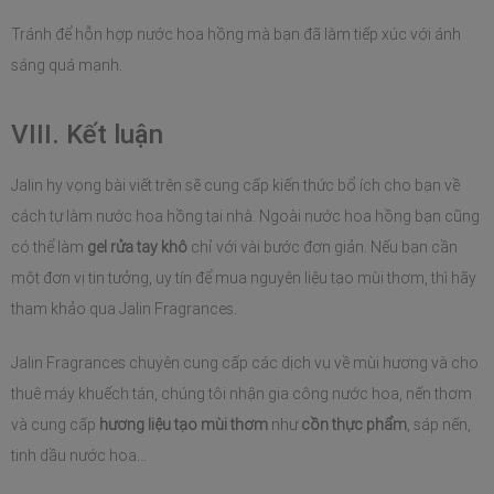
Tránh để hỗn hợp nước hoa hồng mà bạn đã làm tiếp xúc với ánh 
sáng quá mạnh.
VIII. Kết luận
Jalin hy vọng bài viết trên sẽ cung cấp kiến thức bổ ích cho bạn về 
cách tự làm nước hoa hồng tại nhà. Ngoài nước hoa hồng bạn cũng 
có thể làm 
gel rửa tay khô
 chỉ với vài bước đơn giản. Nếu bạn cần 
một đơn vị tin tưởng, uy tín để mua nguyên liệu tạo mùi thơm, thì hãy 
tham khảo qua Jalin Fragrances.
Jalin Fragrances chuyên cung cấp các dịch vụ về mùi hương và cho 
thuê máy khuếch tán, chúng tôi nhận gia công nước hoa, nến thơm 
và cung cấp 
hương liệu tạo mùi thơm
 như 
cồn thực phẩm
, sáp nến, 
tinh dầu nước hoa…