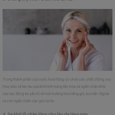
Trong thành phần của nước hoa hồng có chứa các chất chống oxy 
hóa, bảo vệ làn da của khỏi tình trạng lão hóa và ngăn chặn khỏi 
các tác động do yếu tố về môi trường như nắng gió, bụi bẩn. Ngoài 
ra còn ngăn chặn các góc tự do. 
4. Se khít lỗ chân lông cho làn da láng mịn 