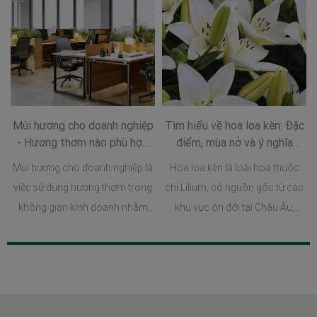
Mùi hương cho doanh nghiệp
Tìm hiểu về hoa loa kèn: Đặc
- Hương thơm nào phù hợp
điểm, mùa nở và ý nghĩa
cho các lĩnh vực doanh
trong cuộc sống
Mùi hương cho doanh nghiệp là
Hoa loa kèn là loài hoa thuộc
nghiệp?
việc sử dụng hương thơm trong
chi Lilium, có nguồn gốc từ các
không gian kinh doanh nhằm
khu vực ôn đới tại Châu Âu,
tạo cảm xúc, tăng trải nghiệm
Châu Á và Bắc Mỹ. Nhờ vẻ đẹp
khách hàng và xây dựng dấu ấn
nhẹ nhàng cùng hương thơm
thương hiệu riêng biệt.
đặc trưng, hoa loa kèn đã dần
trở thành biểu tượng của sự
thuần khiết, thanh tao và bình