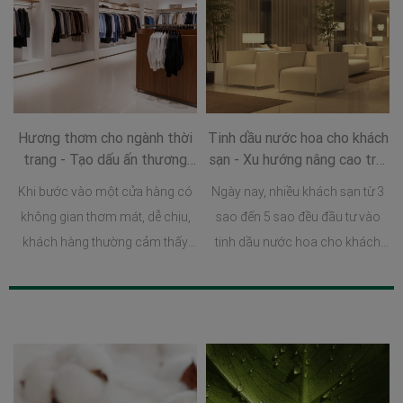
Hương thơm cho ngành thời
Tinh dầu nước hoa cho khách
trang - Tạo dấu ấn thương
sạn - Xu hướng nâng cao trải
hiệu và nâng tầm trải nghiệm
nghiệm lưu trú hiện đại
Khi bước vào một cửa hàng có
Ngày nay, nhiều khách sạn từ 3
mua sắm
không gian thơm mát, dễ chịu,
sao đến 5 sao đều đầu tư vào
khách hàng thường cảm thấy
tinh dầu nước hoa cho khách
thoải mái hơn, sẵn sàng dành
sạn như một phần trong chiến
nhiều thời gian để tham quan và
lược xây dựng hình ảnh thương
trải nghiệm sản phẩm.
hiệu và nâng cao trải nghiệm
khách hàng.