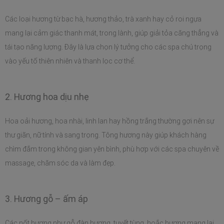
Các loại hương từ bạc hà, hương thảo, trà xanh hay cỏ roi ngựa 
mang lại cảm giác thanh mát, trong lành, giúp giải tỏa căng thẳng và 
tái tạo năng lượng. Đây là lựa chọn lý tưởng cho các spa chú trọng 
vào yếu tố thiên nhiên và thanh lọc cơ thể.
2. Hương hoa dịu nhẹ
Hoa oải hương, hoa nhài, linh lan hay hồng trắng thường gợi nên sự 
thư giãn, nữ tính và sang trọng. Tông hương này giúp khách hàng 
chìm đắm trong không gian yên bình, phù hợp với các spa chuyên về 
massage, chăm sóc da và làm đẹp.
3. Hương gỗ – ấm áp
Các nốt hương như gỗ đàn hương, tuyết tùng, hoắc hương mang lại 