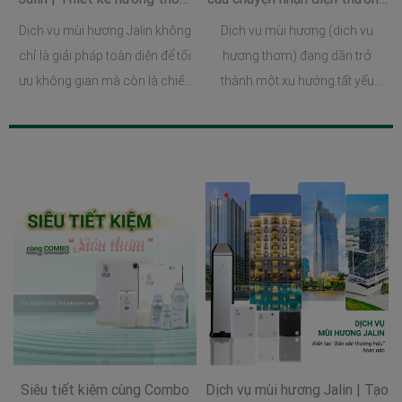
đặc trưng
hiệu một cách hiệu quả
Dịch vụ mùi hương Jalin không
Dịch vụ mùi hương (dịch vụ
chỉ là giải pháp toàn diện để tối
hương thơm) đang dần trở
ưu không gian mà còn là chiến
thành một xu hướng tất yếu
lược marketing hiệu quả nhằm
trong chiến lược nhận diện
xây dựng và củng cố bản sắc
doanh nghiệp. Nếu hình ảnh và
thương hiệu. Chọn Jalin là chọn
âm thanh giúp người ta “nhớ
sự tinh tế, sáng tạo và hiệu quả
bằng mắt và tai”, thì hương thơm
trong mỗi bước phát triển
lại chạm sâu vào tiềm thức - nơi
thương hiệu.
lưu giữ cảm xúc và ký ức thương
hiệu lâu dài nhất.
Siêu tiết kiệm cùng Combo
Dịch vụ mùi hương Jalin | Tạo