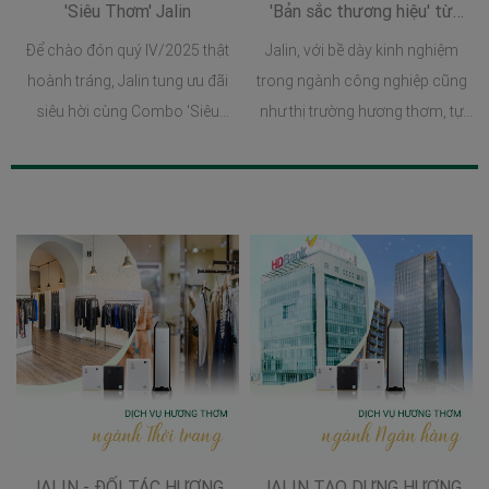
'Siêu Thơm' Jalin
'Bản sắc thương hiệu' từ
hương thơm đặc trưng
Để chào đón quý IV/2025 thật
Jalin, với bề dày kinh nghiệm
hoành tráng, Jalin tung ưu đãi
trong ngành công nghiệp cũng
siêu hời cùng Combo 'Siêu
như thị trường hương thơm, tự
thơm' dành cho các tín đồ đang
hào mang đến dịch vụ mùi
mong muốn thay đổi không
hương chuyên nghiệp và uy tín,
gian sống của mình theo cách
giúp các doanh nghiệp ứng
hoàn hảo nhất.
dụng hiệu quả hương thơm
trong không gian, đồng thời góp
phần kiến tạo bản sắc thương
hiệu riêng biệt thông qua những
hương thơm đặc trưng.
JALIN - ĐỐI TÁC HƯƠNG
JALIN TẠO DỰNG HƯƠNG