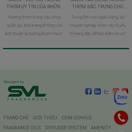
THƠM UY TÍN CỦA NHỮNG
THƠM ĐẶC TRƯNG CHO
THƯƠNG HIỆU THỜI TRANG
NGÀNH NGÂN HÀNG
Hương thơm trong các shop
Trong lĩnh vực ngân hàng, sự
VIỆT
quần áo, thời trang không còn
chuyên nghiệp và tin cậy là yếu
đơn thuần là hương thơm mà nó
tố hàng đầu để tạo niềm tin với
chính là hình thức Scent
khách hàng. Tuy nhiên, để tạo ra
Marketing (Tiếp thị mùi hương)
một trải nghiệm đáng nhớ và
vô cùng hiệu quả và tinh tế. Sức
vượt trội, các ngân hàng hiện đại
mạnh của yếu tố hương thơm
không chỉ dừng lại ở dịch vụ mà
đóng vai trò cực kì quan trọng
còn chú trọng đến môi trường
trong việc nâng cao trải nghiệm
và cảm giác của khách hàng khi
khách hàng và tạo dấu ấn
đến giao dịch. Đồng thời, một
thương hiệu, trở thành một công
môi trường thoải mái cũng góp
cụ đắc lực trong ngành thời
phần ảnh hưởng tích cực đến
trang hiện đại.
hiệu quả và năng suất làm việc
TRANG CHỦ
GIỚI THIỆU
ODM SERVICE
của nhân viên tại ngân hàng.
FRAGRANCE OILS
DIFFUSER SYSTEM
AMENITY