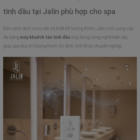
tinh dầu tại Jalin phù hợp cho spa
Bên cạnh dịch vụ tư vấn và thiết kế hương thơm, Jalin còn cung cấp
đa dạng
máy khuếch tán tinh dầu
ứng dụng công nghệ hiện đại,
giúp spa duy trì hương thơm ổn định, tinh tế và chuyên nghiệp: