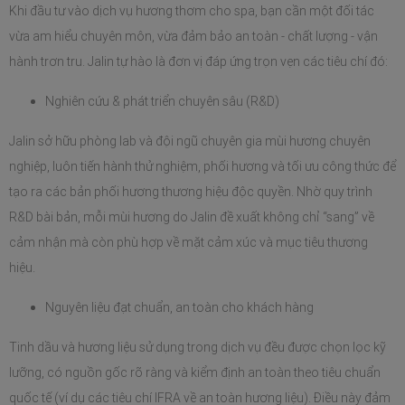
Khi đầu tư vào dịch vụ hương thơm cho spa, bạn cần một đối tác 
vừa am hiểu chuyên môn, vừa đảm bảo an toàn - chất lượng - vận 
hành trơn tru. Jalin tự hào là đơn vị đáp ứng trọn vẹn các tiêu chí đó:
Nghiên cứu & phát triển chuyên sâu (R&D)
Jalin sở hữu phòng lab và đội ngũ chuyên gia mùi hương chuyên 
nghiệp, luôn tiến hành thử nghiệm, phối hương và tối ưu công thức để 
tạo ra các bản phối hương thương hiệu độc quyền. Nhờ quy trình 
R&D bài bản, mỗi mùi hương do Jalin đề xuất không chỉ “sang” về 
cảm nhận mà còn phù hợp về mặt cảm xúc và mục tiêu thương 
hiệu.
Nguyên liệu đạt chuẩn, an toàn cho khách hàng
Tinh dầu và hương liệu sử dụng trong dịch vụ đều được chọn lọc kỹ 
lưỡng, có nguồn gốc rõ ràng và kiểm định an toàn theo tiêu chuẩn 
quốc tế (ví dụ các tiêu chí IFRA về an toàn hương liệu). Điều này đảm 