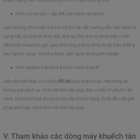
khách hàng mục tiêu và đúng với tinh thần thương hiệu.
Dịch vụ trọn gói — lắp đặt, vận hành và bảo trì
Jalin không chỉ tư vấn mà còn hỗ trợ lắp đặt, hướng dẫn vận hành và 
cung cấp gói bảo trì, thay dầu định kỳ. Với dịch vụ thuê máy + tinh 
dầu hoặc mua trọn gói, spa sẽ không phải lo về kỹ thuật, bảo dưỡng 
hay nguồn cung - mọi thứ được Jalin quản lý chuyên nghiệp.
Kinh nghiệm triển khai & tham chiếu thực tế
Jalin đã triển khai cho nhiều 
đối tác
 spa, khách sạn, nhà hàng và 
không gian dịch vụ - kinh nghiệm này giúp đơn vị hiểu rõ yếu tố vận 
hành, lịch trình hoạt động và nhu cầu khách hàng, từ đó đề xuất giải 
pháp phù hợp, vừa thẩm mỹ vừa hiệu quả.
V. Tham khảo các dòng máy khuếch tán 