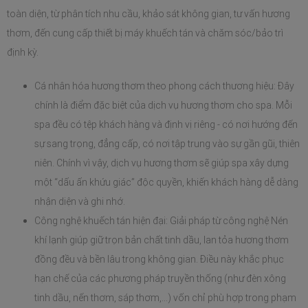
toàn diện, từ phân tích nhu cầu, khảo sát không gian, tư vấn hương 
thơm, đến cung cấp thiết bị máy khuếch tán và chăm sóc/bảo trì 
định kỳ. 
Cá nhân hóa hương thơm theo phong cách thương hiệu: Đây 
chính là điểm đặc biệt của dịch vụ hương thơm cho spa. Mỗi 
spa đều có tệp khách hàng và định vị riêng - có nơi hướng đến 
sự sang trọng, đẳng cấp, có nơi tập trung vào sự gần gũi, thiên 
niên. Chính vì vậy, dịch vụ hương thơm sẽ giúp spa xây dựng 
một “dấu ấn khứu giác” độc quyền, khiến khách hàng dễ dàng 
nhận diện và ghi nhớ.
Công nghệ khuếch tán hiện đại: Giải pháp từ công nghệ Nén 
khí lạnh giúp giữ trọn bản chất tinh dầu, lan tỏa hương thơm 
đồng đều và bền lâu trong không gian. Điều này khắc phục 
hạn chế của các phương pháp truyền thống (như đèn xông 
tinh dầu, nến thơm, sáp thơm,...) vốn chỉ phù hợp trong phạm 