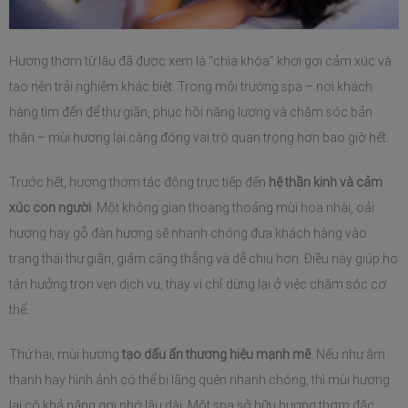
Hương thơm từ lâu đã được xem là “chìa khóa” khơi gợi cảm xúc và 
tạo nên trải nghiệm khác biệt. Trong môi trường spa – nơi khách 
hàng tìm đến để thư giãn, phục hồi năng lượng và chăm sóc bản 
thân – mùi hương lại càng đóng vai trò quan trọng hơn bao giờ hết.
Trước hết, hương thơm tác động trực tiếp đến 
hệ thần kinh và cảm 
xúc con người
. Một không gian thoang thoảng mùi hoa nhài, oải 
hương hay gỗ đàn hương sẽ nhanh chóng đưa khách hàng vào 
trạng thái thư giãn, giảm căng thẳng và dễ chịu hơn. Điều này giúp họ 
tận hưởng trọn vẹn dịch vụ, thay vì chỉ dừng lại ở việc chăm sóc cơ 
thể.
Thứ hai, mùi hương 
tạo dấu ấn thương hiệu mạnh mẽ
. Nếu như âm 
thanh hay hình ảnh có thể bị lãng quên nhanh chóng, thì mùi hương 
lại có khả năng gợi nhớ lâu dài. Một spa sở hữu hương thơm đặc 