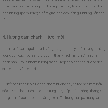
chiều sâu và sự ấm cúng cho không gian. Đây là lựa chọn hoàn hảo 
cho những spa muốn tạo cảm giác cao cấp, gần gũi nhưng vẫn tinh 
tế.
4. Hương cam chanh – tươi mới
Các mùi từ cam ngọt, chanh vàng, bergamot hay bưởi mang lại năng 
lượng tích cực, tươi sáng, giúp tinh thần khách hàng trở nên phấn 
chấn hơn. Đây là nhóm hương rất phù hợp cho các spa hướng đến 
sự trẻ trung và hiện đại.
Sự kết hợp khéo léo giữa các nhóm hương này sẽ tạo nên một bản 
sắc hương thơm riêng biệt cho từng spa, giúp khách hàng không chỉ 
thư giãn mà còn nhớ mãi trải nghiệm đặc trưng mà spa mang lại.