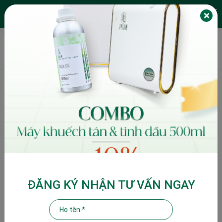
JALIN FRAGRANCES
EN
Trang chủ
Story
Xây dựng spa khác biệt từ hương thơm: Bí mật giữ chân khách
hàng lâu dài
Xây dựng spa khác biệt từ hương thơm:
Bí mật giữ chân khách hàng lâu dài
I. Tại sao hương thơm lại quan trọng trong spa?
II. Dịch vụ hương thơm cho spa hoạt động như thế nào?
III. Các tông hương độc quyền dành cho ngành spa
1. Hương thảo mộc – thiên nhiên
ĐĂNG KÝ NHẬN TƯ VẤN NGAY
2. Hương hoa dịu nhẹ
3. Hương gỗ – ấm áp
4. Hương cam chanh – tươi mới