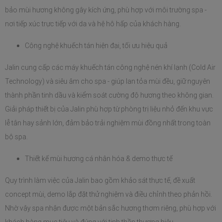
bảo mùi hương không gây kích ứng, phù hợp với môi trường spa - 
nơi tiếp xúc trực tiếp với da và hệ hô hấp của khách hàng.
Công nghệ khuếch tán hiện đại, tối ưu hiệu quả
Jalin cung cấp các máy khuếch tán công nghệ nén khí lạnh (Cold Air 
Technology) và siêu âm cho spa - giúp lan tỏa mùi đều, giữ nguyên 
thành phần tinh dầu và kiểm soát cường độ hương theo không gian. 
Giải pháp thiết bị của Jalin phù hợp từ phòng trị liệu nhỏ đến khu vực 
lễ tân hay sảnh lớn, đảm bảo trải nghiệm mùi đồng nhất trong toàn 
bộ spa.
Thiết kế mùi hương cá nhân hóa & demo thực tế
Quy trình làm việc của Jalin bao gồm khảo sát thực tế, đề xuất 
concept mùi, demo lắp đặt thử nghiệm và điều chỉnh theo phản hồi. 
Nhờ vậy spa nhận được một bản sắc hương thơm riêng, phù hợp với 